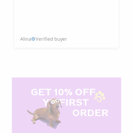
Alina
Verified buyer
GET 10% OFF
Y
R FIRST
ORDER