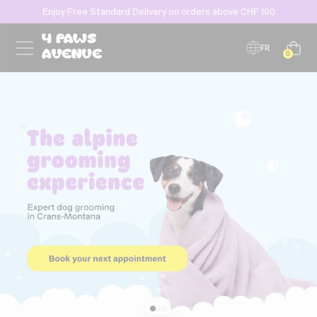
Enjoy Free Standard Delivery on orders above CHF 100
Products
search
FR
0
EN
Produits populaires
DE
Laissez-nous un message et nous
vous contacterons rapidement !
Best-seller
En vente
Best-seller
MARLY & DAN
DOGGOTIQUE
CLOUD 7
Marly & Dan,
Tapis d’éveil Yin &
Imperméable pour
friandises à mâcher
Yang pour chiens et
chien Berlin
Dental Care
chats
réfléchissant Cloud 7
9.50
25.00
105.00
CHF
CHF
CHF