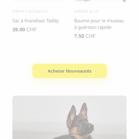
DREW'S DOGWEAR
PARKER & CO
L
Sac à friandises Teddy
Baume pour le museau
B
à guérison rapide
S
39.00
CHF
7.50
3
CHF
Acheter Nouveautés