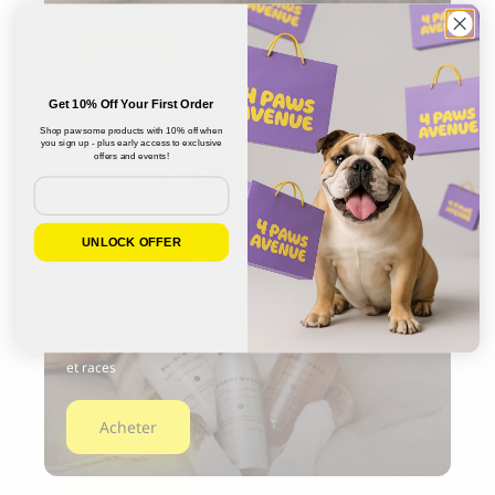
Acheter
Get 10% Off Your First Order
Shop pawsome products with 10% off when
you sign up - plus early access to exclusive
offers and events!
Email
UNLOCK OFFER
Les essentiels du toilettage
Pour toutes les fourrures
et races
Acheter