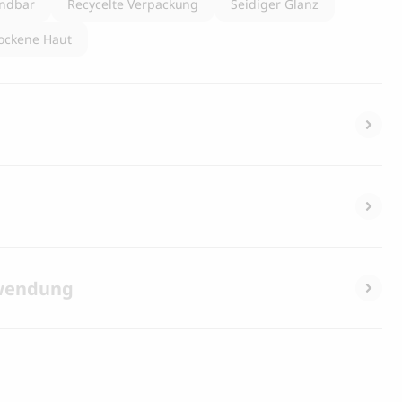
endbar
Recycelte Verpackung
Seidiger Glanz
rockene Haut
wendung