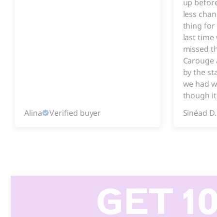
up before
less chan
thing for
last tim
missed t
Carouge 
by the s
we had w
though it
Alina
Verified buyer
Sinéad D.
GET 1