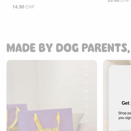
35.00
CHF
14.90
CHF
MADE BY DOG PARENTS,
Get 
Shop pa
you sign