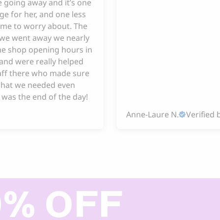
 going away and it’s one
ge for her, and one less
 me to worry about. The
e we went away we nearly
he shop opening hours in
and were really helped
taff there who made sure
hat we needed even
 was the end of the day!
Anne-Laure N.
Verified 
0% OFF