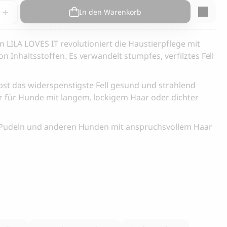
 Hunde und
Cloud 7, Hunderegenmantel Berlin
In den Warenkorb
Reflektierend
105.00
CHF
on LILA LOVES IT revolutioniert die Haustierpflege mit
n Inhaltsstoffen. Es verwandelt stumpfes, verfilztes Fell
y
elbst das widerspenstigste Fell gesund und strahlend
ar für Hunde mit langem, lockigem Haar oder dichter
on Pudeln und anderen Hunden mit anspruchsvollem Haar