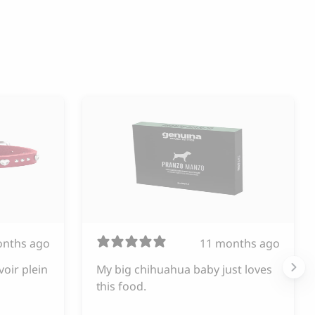
onths ago
11 months ago
voir plein
My big chihuahua baby just loves
this food.