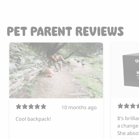
PET PARENT REVIEWS
10 months ago
It’s brill
Cool backpack!
a change 
She absol