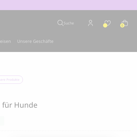
Suche
0
eisen
Unsere Geschäfte
en
Bestseller
sere Produkte
e für Hunde
k
CLOUD 7