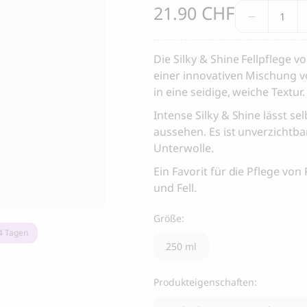
CHF
Fellkur
21.90
 Dental Care, Zahnpflege-
Yin & Yang Schleckmatte für
Silky
für Hunde
Katzen
&
Vielen Dank
25.00
CHF
Shine
Die Silky & Shine Fellpflege v
für
einer innovativen Mischung vo
Vielen Dank für deine Registrierung bei 4 Paws Avenue!
Hunde
in eine seidige, weiche Textur.
quantit
SENDEN
Intense Silky & Shine lässt s
aussehen. Es ist unverzichtb
Unterwolle.
Ich stimme zu, Marketingmitteilungen von 4 Paws Avenue zu
erhalten.
Ein Favorit für die Pflege v
Ich bin damit einverstanden, durch die Angabe meiner E-Mail-
und Fell.
Adresse und das Anklicken des obenstehenden Kästchens E-Mails
von 4 Paws Avenue zu erhalten. Mir ist bewusst, dass ich mich
Größe:
jederzeit von diesen Mitteilungen abmelden kann.
-4 Tagen
250 ml
Produkteigenschaften: