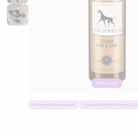
Grandorf Fresh mit Pute, Trockenfutter
Marly & Dan
für ausgewachsene kleine Rassen
Kausnacks 
16.90
CHF
9.50
CHF
BESTSELLER
Einfache Rücksendungen
Voraussichtliche Lieferung in 2
BOO OH
Ray Hundehalsband, rot