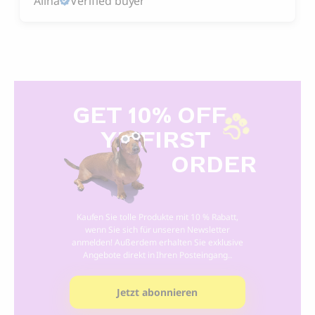
Alina
Verified buyer
GET 10% OFF
Y
R FIRST
ORDER
Kaufen Sie tolle Produkte mit 10 % Rabatt,
wenn Sie sich für unseren Newsletter
anmelden! Außerdem erhalten Sie exklusive
Angebote direkt in Ihren Posteingang..
Jetzt abonnieren