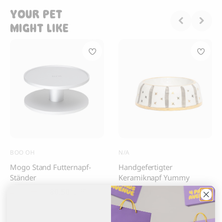
YOUR PET
MIGHT LIKE
BOO OH
N/A
Mogo Stand Futternapf-
Handgefertigter
Ständer
Keramiknapf Yummy
80.50
CHF
99.00
CHF
115.00
CHF