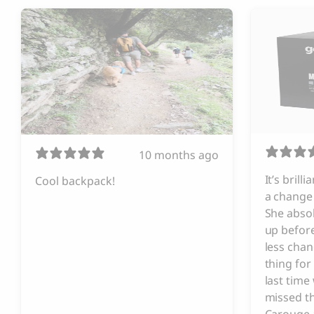
10 months ago
It’s brill
Cool backpack!
a change 
She absol
up before
less chan
thing for
last tim
missed t
Carouge 