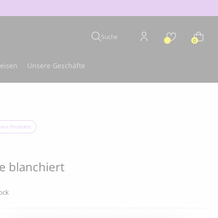
Suche
0
eisen
Unsere Geschäfte
en
Bestseller
sere Produkte
e blanchiert
ock
CLOUD 7