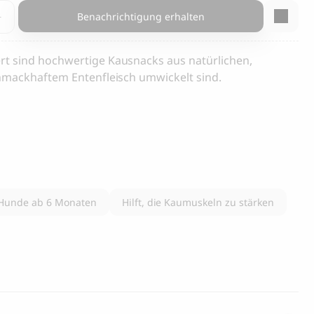
gen
 Hunde und
Cloud 7, Hunderegenmantel Berlin
Benachrichtigung erhalten
Reflektierend
105.00
CHF
t
rt sind hochwertige Kausnacks aus natürlichen,
chmackhaftem Entenfleisch umwickelt sind.
 Hunde ab 6 Monaten
Hilft, die Kaumuskeln zu stärken