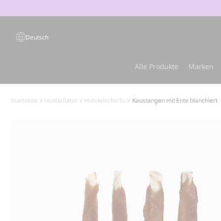
Products
search
Deutsch
Beliebte Produkte
Alle Produkte
Marken
S
Startseite
Hundefutter
Hundeleckerlis
Kaustangen mit Ente blanchiert
Ausverkauft
Bestsell
GRANDORF
MARLY & DA