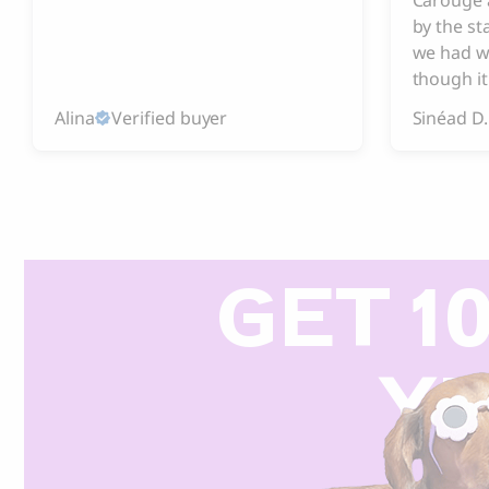
by the s
we had w
though it
Alina
Verified buyer
Sinéad D.
GET 1
Y
R