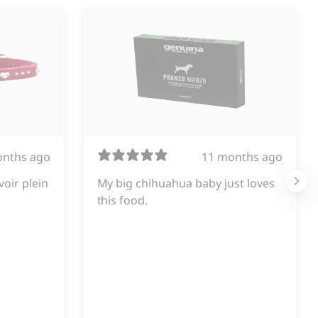
onths ago
11 months ago
voir plein
My big chihuahua baby just loves
this food.