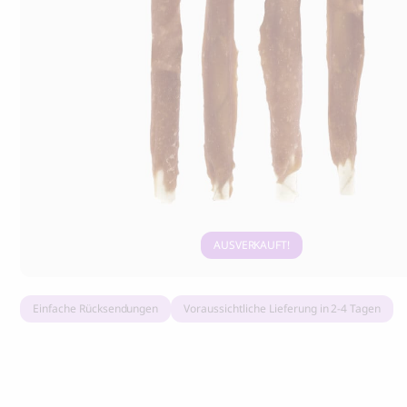
Grandorf Fresh mit Pute, Trockenfutter
Marly & Dan
für ausgewachsene kleine Rassen
Kausnacks 
16.90
CHF
9.50
CHF
AUSVERKAUFT
Einfache Rücksendungen
Voraussichtliche Lieferung in 2-4 Tagen
BOO OH
Ray Hundehalsband, rot