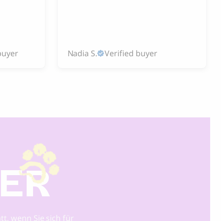
buyer
Nadia S.
Verified buyer
DER
tt, wenn Sie sich für