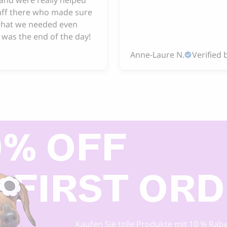
taff there who made sure
hat we needed even
 was the end of the day!
Anne-Laure N.
Verified 
0% OFF
 FIRST OR
Kaufen Sie tolle Produkte mit 10 % Raba