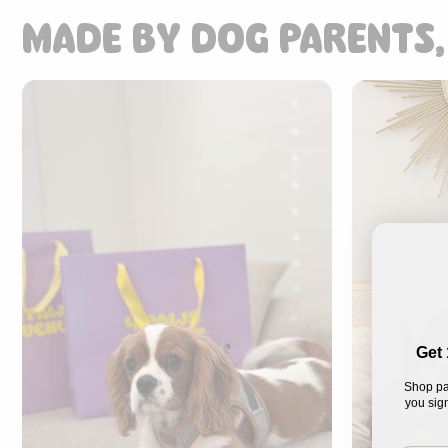
MADE BY DOG PARENTS,
Get 
Shop pa
you sign