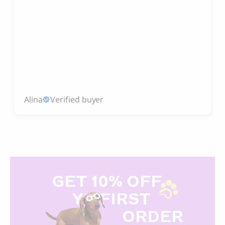
Alina
Verified buyer
GET 10% OFF
Y
R FIRST
ORDER