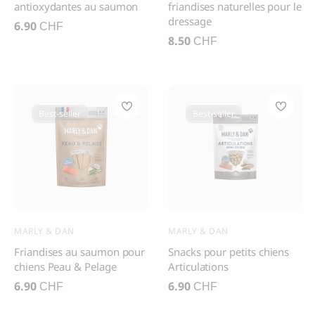
antioxydantes au saumon
friandises naturelles pour le
dressage
6.90
CHF
8.50
CHF
Marques
Régimes spéciaux
Best-seller
Best-seller
Prix
Appliquer les filtres
Filtre clair
MARLY & DAN
MARLY & DAN
Friandises au saumon pour
Snacks pour petits chiens
chiens Peau & Pelage
Articulations
6.90
6.90
CHF
CHF