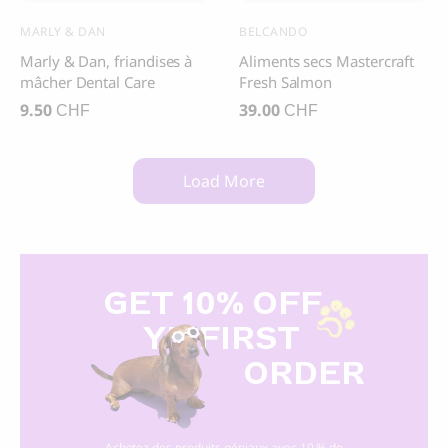
MARLY & DAN
BELCANDO
Marly & Dan, friandises à
Aliments secs Mastercraft
mâcher Dental Care
Fresh Salmon
9.50
39.00
CHF
CHF
Load More
GET 10% OFF
Y
R FIRST
ORDER
Achetez des produits géniaux avec 10 % de