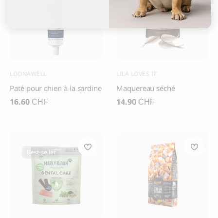
LOONAWELL
LILA LOVES IT
Paté pour chien à la sardine
Maquereau séché
16.60
14.90
CHF
CHF
Best-seller