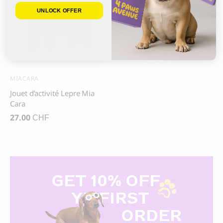
UNLOCK OFFER
MIACARA
Jouet d’activité Lepre Mia
Cara
27.00
CHF
GET 10% OFF
Y
R FIRST
ORDER