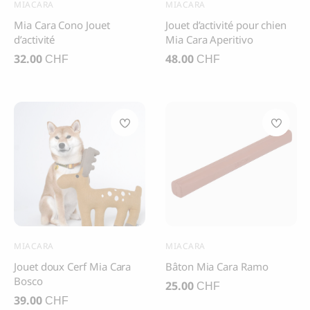
Merci
Peluches
MIACARA
MIACARA
Mia Cara Cono Jouet
Jouet d’activité pour chien
Merci de vous être inscrit à 4 Paws Avenue!
Afficher plus
d’activité
Mia Cara Aperitivo
32.00
48.00
CHF
CHF
Âge
BOO OH
Collier pour chien Ray,
rouge
Race Taille
85.00
CHF
ENVOYER
Marques
J'accepte de recevoir des communications
Barc London
marketing de la part de 4 Paws Avenue.
Bubimex
Je comprends qu'en fournissant mon
Chuckit!
adresse email et en cliquant sur la case ci-
MIACARA
MIACARA
dessus, j'accepte de recevoir des emails de
Doggotique
Jouet doux Cerf Mia Cara
Bâton Mia Cara Ramo
4 Paws Avenue. Je comprends que je peux
Earth Rated
Bosco
à tout moment refuser de recevoir ces
25.00
Ferribiella
CHF
communications..
39.00
CHF