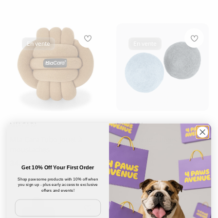
Afficher plus
Régimes spéciaux
En vente
En vente
Prix
Appliquer les filtres
Filtre clair
MIACARA
MIACARA
Mia Cara Tubo Jouet à
Balles pour chiens MiaCara
moustaches
21.00
CHF
34.00
CHF
Get 10% Off Your First Order
Shop pawsome products with 10% off when
you sign up - plus early access to exclusive
offers and events!
Email
En vente