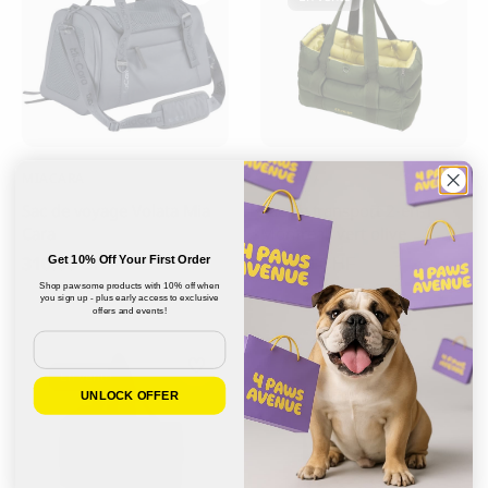
MIACARA
CLOUD 7
Sac de voyage Volata Mia
Sac de transport 2-en-1
Cara
Montreal, vert olive
310.00
220.00
Get 10% Off Your First Order
CHF
CHF
Shop pawsome products with 10% off when
you sign up - plus early access to exclusive
offers and events!
Email
En vente
En vente
UNLOCK OFFER