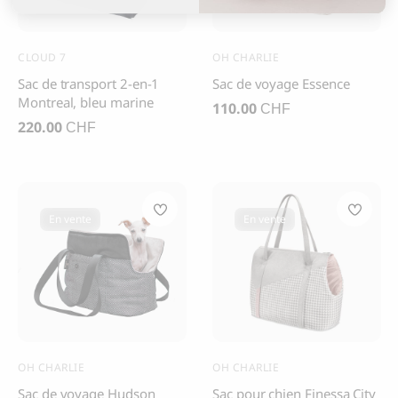
CLOUD 7
OH CHARLIE
Sac de transport 2-en-1
Sac de voyage Essence
Montreal, bleu marine
110.00
CHF
220.00
CHF
En vente
En vente
OH CHARLIE
OH CHARLIE
Sac de voyage Hudson
Sac pour chien Finessa City