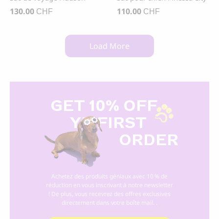
130.00
110.00
CHF
CHF
Load More
GET 10% OFF
Y
R FIRST
ORDER
Achetez des produits géniaux avec 10 % de
réduction en vous inscrivant à notre newsletter
! De plus, vous recevrez des offres exclusives
directement dans votre boîte mail. .