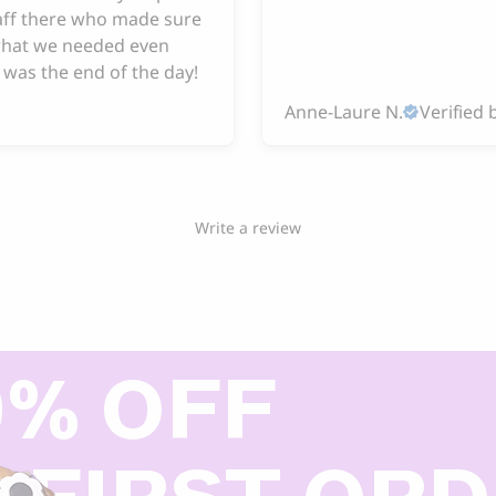
taff there who made sure
hat we needed even
 was the end of the day!
Anne-Laure N.
Verified 
Write a review
0% OFF
 FIRST OR