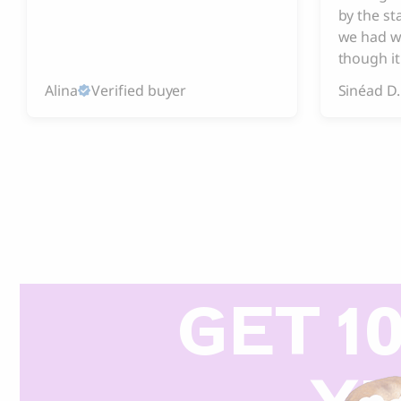
by the s
we had w
though it
Alina
Verified buyer
Sinéad D.
GET 1
Y
R