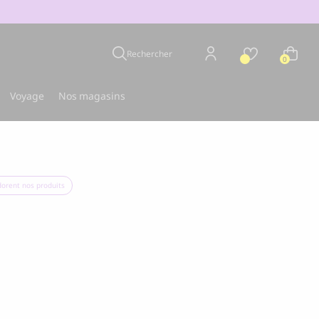
Rechercher
0
Voyage
Nos magasins
dorent nos produits
BOO OH