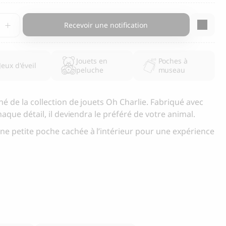
in
Collier pour chien Ray, rouge
Recevoir une notification
85.00
CHF
té
Jouets en
Poches à
Jeux d'éveil
peluche
museau
é de la collection de jouets Oh Charlie. Fabriqué avec
4
haque détail, il deviendra le préféré de votre animal.
sur
e petite poche cachée à l’intérieur pour une expérience
e.