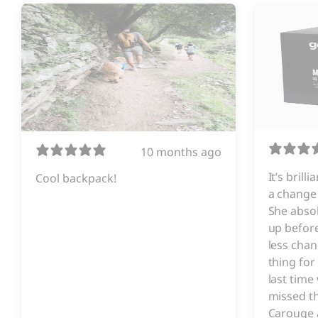
10 months ago
It’s brill
Cool backpack!
a change 
She absol
up before
less chan
thing for
last tim
missed t
Carouge 