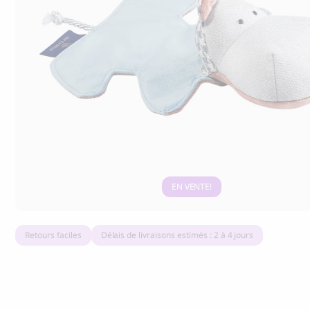
Marly & Dan, friandises à mâcher Dental
Tapis d’évei
Care
chats
9.50
25.00
CHF
CHF
EN VENTE
Retours faciles
Délais de livraisons estimés : 2 à 4 jours