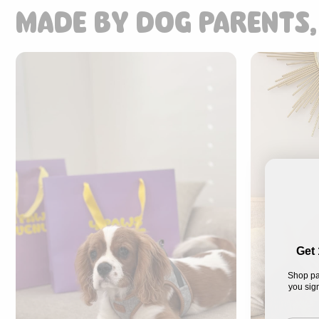
MADE BY DOG PARENTS,
Get 
Shop pa
you sign