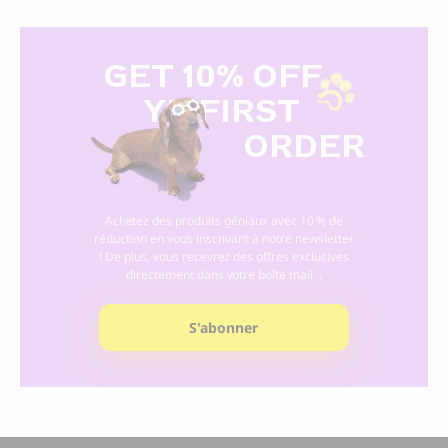
GET 10% OFF
Y
R FIRST
ORDER
Achetez des produits géniaux avec 10 % de
réduction en vous inscrivant à notre newsletter
! De plus, vous recevrez des offres exclusives
directement dans votre boîte mail. .
S'abonner