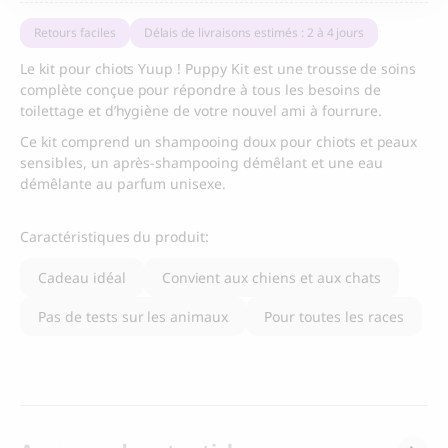
pour
chiot
Retours faciles
Délais de livraisons estimés : 2 à 4 jours
quantité
Le kit pour chiots Yuup ! Puppy Kit est une trousse de soins
complète conçue pour répondre à tous les besoins de
toilettage et d’hygiène de votre nouvel ami à fourrure.
Ce kit comprend un shampooing doux pour chiots et peaux
sensibles, un après-shampooing démêlant et une eau
démêlante au parfum unisexe.
Caractéristiques du produit:
Cadeau idéal
Convient aux chiens et aux chats
Pas de tests sur les animaux
Pour toutes les races