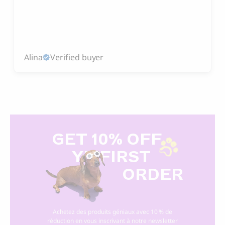
Alina
Verified buyer
GET 10% OFF
Y
R FIRST
ORDER
Achetez des produits géniaux avec 10 % de
réduction en vous inscrivant à notre newsletter