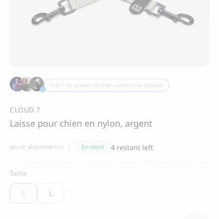
Merci
Merci de vous être inscrit à 4 Paws Avenue!
BOO OH
Collier pour chien Ray,
rouge
1121+ les parents de chien adorent nos produits
85.00
CHF
ENVOYER
CLOUD 7
Laisse pour chien en nylon, argent
J'accepte de recevoir des communications
4 restant left
En stock
SKU:
4P_M4E9PVAR-01-1
marketing de la part de 4 Paws Avenue.
Je comprends qu'en fournissant mon
adresse email et en cliquant sur la case ci-
Taille
dessus, j'accepte de recevoir des emails de
4 Paws Avenue. Je comprends que je peux
S
L
à tout moment refuser de recevoir ces
communications..