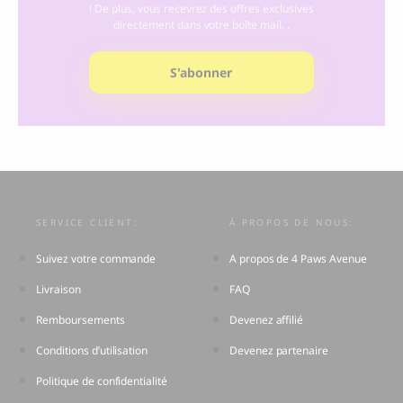
! De plus, vous recevrez des offres exclusives
directement dans votre boîte mail. .
S'abonner
SERVICE CLIENT:
À PROPOS DE NOUS:
Suivez votre commande
A propos de 4 Paws Avenue
Livraison
FAQ
Remboursements
Devenez affilié
Conditions d’utilisation
Devenez partenaire
Politique de confidentialité