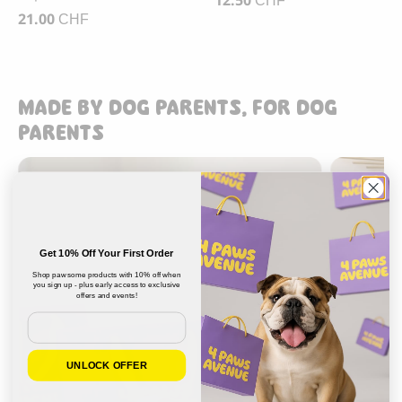
12.50
CHF
21.00
CHF
MADE BY DOG PARENTS, FOR DOG
PARENTS
Get 10% Off Your First Order
Shop pawsome products with 10% off when
you sign up - plus early access to exclusive
offers and events!
Email
UNLOCK OFFER