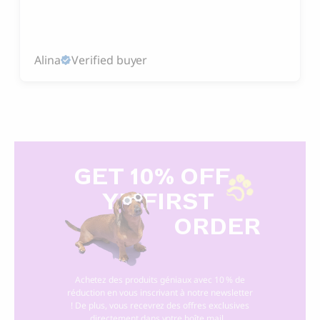
Alina
Verified buyer
GET 10% OFF
Y
R FIRST
ORDER
Achetez des produits géniaux avec 10 % de
réduction en vous inscrivant à notre newsletter
! De plus, vous recevrez des offres exclusives
directement dans votre boîte mail. .