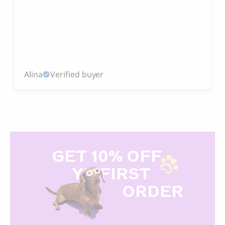
Alina
Verified buyer
GET 10% OFF
Y
R FIRST
ORDER