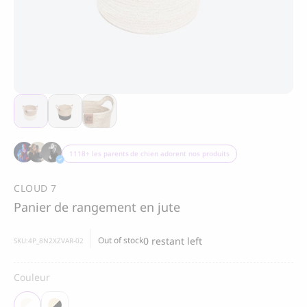
Merci
Merci de vous être inscrit à 4 Paws Avenue!
BOO OH
Collier pour chien Ray,
rouge
85.00
CHF
ENVOYER
1118+ les parents de chien adorent nos produits
CLOUD 7
J'accepte de recevoir des communications
Panier de rangement en jute
marketing de la part de 4 Paws Avenue.
Je comprends qu'en fournissant mon
adresse email et en cliquant sur la case ci-
0 restant left
Out of stock
SKU:
4P_8N2XZVAR-02
dessus, j'accepte de recevoir des emails de
4 Paws Avenue. Je comprends que je peux
Couleur
à tout moment refuser de recevoir ces
communications..