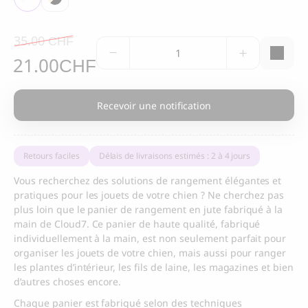
35.00
CHF
Panier
Le
Le
21.00
de
CHF
rangement
prix
prix
en
Recevoir une notification
jute
initial
actuel
quantité
était :
est :
Retours faciles
Délais de livraisons estimés : 2 à 4 jours
35.00 CHF.
21.00 CHF.
Vous recherchez des solutions de rangement élégantes et
pratiques pour les jouets de votre chien ? Ne cherchez pas
plus loin que le panier de rangement en jute fabriqué à la
main de Cloud7. Ce panier de haute qualité, fabriqué
individuellement à la main, est non seulement parfait pour
organiser les jouets de votre chien, mais aussi pour ranger
les plantes d’intérieur, les fils de laine, les magazines et bien
d’autres choses encore.
Chaque panier est fabriqué selon des techniques