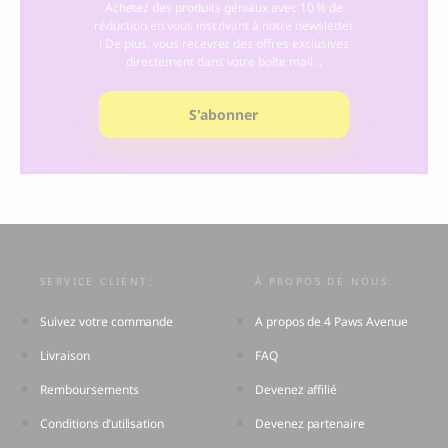
Achetez des produits géniaux avec 10 % de
réduction en vous inscrivant à notre newsletter
! De plus, vous recevrez des offres exclusives
directement dans votre boîte mail. .
S'abonner
SERVICE CLIENT:
À PROPOS DE NOUS:
Suivez votre commande
A propos de 4 Paws Avenue
Livraison
FAQ
Remboursements
Devenez affilié
Conditions d’utilisation
Devenez partenaire