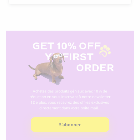
GET 10% OFF
Y
R FIRST
ORDER
Achetez des produits géniaux avec 10 % de
réduction en vous inscrivant à notre newsletter
! De plus, vous recevrez des offres exclusives
directement dans votre boîte mail. .
S'abonner