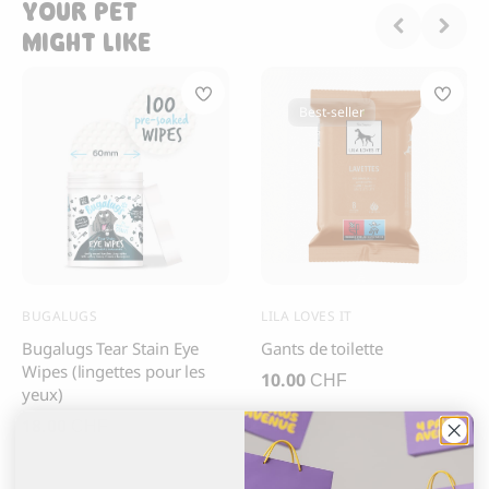
YOUR PET
MIGHT LIKE
Best-seller
BUGALUGS
LILA LOVES IT
Bugalugs Tear Stain Eye
Gants de toilette
Wipes (lingettes pour les
10.00
CHF
yeux)
18.00
CHF